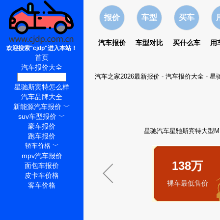
报价
车型
买车
汽车报价
车型对比
买什么车
用
欢迎搜索"cjdp"进入本站！
首页
汽车报价大全
汽车之家2026最新报价
-
汽车报价大全
-
星
星驰斯宾特价格
星驰斯宾特怎么样
汽车品牌大全
新能源汽车报价
﹀
suv车型报价
﹀
豪车报价
星驰汽车星驰斯宾特大型MP
跑车报价
轿车价格
﹀
mpv汽车报价
138万
面包车报价
皮卡车价格
裸车最低售价
客车价格