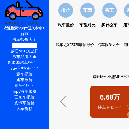
报价
车型
买车
汽车报价
车型对比
买什么车
用
欢迎搜索"cjdp"进入本站！
首页
汽车报价大全
汽车之家2026最新报价
-
汽车报价大全
-
威
威旺M60价格
威旺M60怎么样
汽车品牌大全
新能源汽车报价
﹀
suv车型报价
﹀
豪车报价
威旺M60小型MPV20
跑车报价
轿车价格
﹀
mpv汽车报价
6.68万
面包车报价
皮卡车价格
裸车最低售价
客车价格