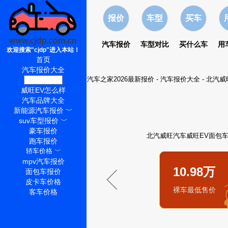
报价
车型
买车
汽车报价
车型对比
买什么车
用
欢迎搜索"cjdp"进入本站！
首页
汽车报价大全
汽车之家2026最新报价
-
汽车报价大全
-
北汽威
威旺EV价格
威旺EV怎么样
汽车品牌大全
新能源汽车报价
﹀
suv车型报价
﹀
豪车报价
北汽威旺汽车威旺EV面包车2
跑车报价
轿车价格
﹀
mpv汽车报价
10.98万
面包车报价
皮卡车价格
裸车最低售价
客车价格