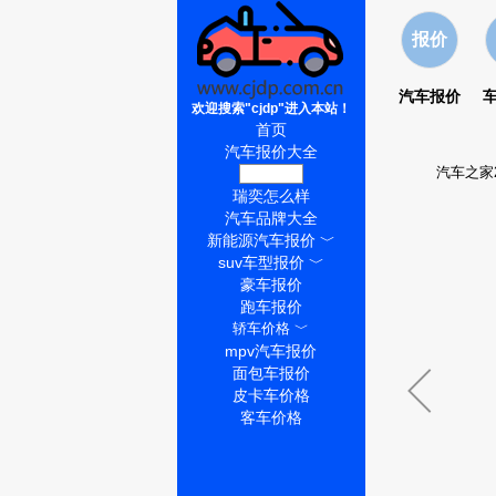
报价
汽车报价
欢迎搜索"cjdp"进入本站！
首页
汽车报价大全
汽车之家
瑞奕价格
瑞奕怎么样
汽车品牌大全
新能源汽车报价
﹀
suv车型报价
﹀
豪车报价
跑车报价
轿车价格
﹀
mpv汽车报价
面包车报价
皮卡车价格
客车价格