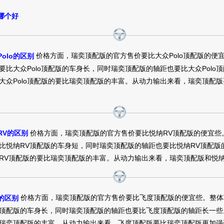
哪个好
瑞奕2014款 1.4 GLX AT价格
7.1万
裸车提车价：
元
购车时间：
2015年5月
购车地址：
广东东莞市
价格方面，瑞奕顶配版的官方售价要比大众Polo顶配版的便
olo的区别
要比大众Polo顶配版的车身长，同时瑞奕顶配版的轴距也要比大众Polo
大众Polo顶配版的要比瑞奕顶配版的丰富。从动力输出来看，瑞奕顶配版要
瑞奕2014款 1.4 GLX AT价格
7.89万
裸车提车价：
元
购车时间：
2015年5月
购车地址：
湖北武汉市
价格方面，瑞奕顶配版的官方售价要比悦纳RV顶配版的便宜些
RV的区别
比悦纳RV顶配版的车身短，同时瑞奕顶配版的轴距也要比悦纳RV顶配版
瑞奕2014款 1.4 GLX MT价格
RV顶配版的要比瑞奕顶配版的丰富。从动力输出来看，瑞奕顶配版和悦纳
7.6万
裸车提车价：
元
购车时间：
2015年5月
价格方面，瑞奕顶配版的官方售价要比飞度顶配版的便宜些。整体
的区别
顶配版的车身长，同时瑞奕顶配版的轴距也要比飞度顶配版的轴距长一些
瑞奕2014款 1.6 TOP AT价格
瑞奕顶配版的丰富。从动力输出来看，飞度顶配版要比瑞奕顶配版更加强