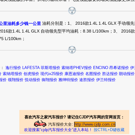
8.39万
裸车提车价：
元
购车时间：
2015年4月
油耗分别是：1、 2016款1.4L 1.4L GLX 手动领
百公里油耗多少钱一公里
2016款1.4L 1.4L GLX 自动领先型平均油耗：8.38 L/100km；3、 2016款1
瑞奕2014款 1.4 GLX AT价格
 L/100km；
8.1万
裸车提车价：
元
购车时间：
2015年4月
购车地址：
江苏徐州市 徐州苏驰现代
价：
逸行报价
LAFESTA 菲斯塔报价
索纳塔PHEV报价
ENCINO 昂希诺报价
伊
价
索纳塔报价
创虎报价
现代ix25报价
康恩迪报价
名图报价
胜达报价
朗动报价
瑞奕2014款 1.4 GLX AT价格
0报价
领翔报价
悦动报价
御翔报价
雅绅特报价
途胜报价
伊兰特报价
7.08万
裸车提车价：
元
购车时间：
2015年3月
瑞奕2014款 1.6 TOP AT价格
喜欢汽车之家汽车报价? 请记住CJDP汽车网的官网首页：
8.8万
裸车提车价：
元
汽车报价大全:
http://www.cjdp.com.cn
欢迎搜索“cjdp汽车报价大全”进入本站！
按CTRL+D键收藏
购车时间：
2015年1月