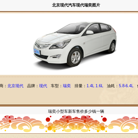
北京现代汽车现代瑞奕图片
商：
北京现代
品牌：
现代
车型：
瑞奕
排量：
1.4L 1.6L
油耗：
5.8-6.4L
瑞奕小型车新车售价多少钱一辆