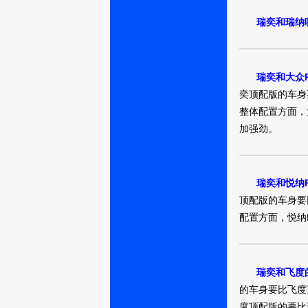
瑞奕和瑞纳
瑞奕和大众P
爱意了解
奕顶配版的车身
整体配置方面，
加强劲。
男人单身
瑞奕和悦纳
顶配版的车身要
配置方面，悦纳
思绪转移
瑞奕和飞度
的车身要比飞度
度顶配版的要比