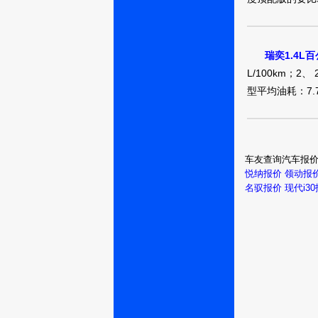
波板糖最甜
瑞奕1.4L
L/100km；2、 
型平均油耗：7.75
13852022263
车友查询汽车报
悦纳报价
领动报
名驭报价
现代i3
狠人大帝