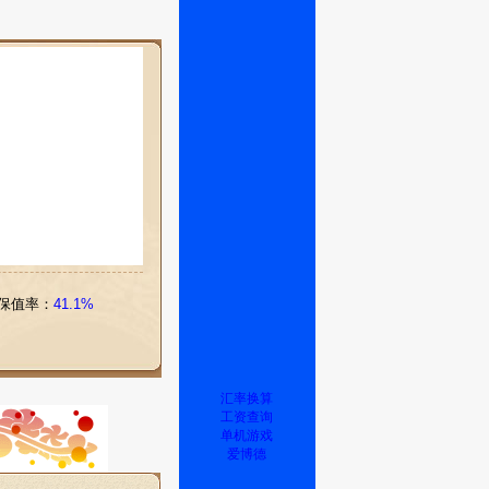
保值率：
41.1%
汇率换算
工资查询
单机游戏
爱博德