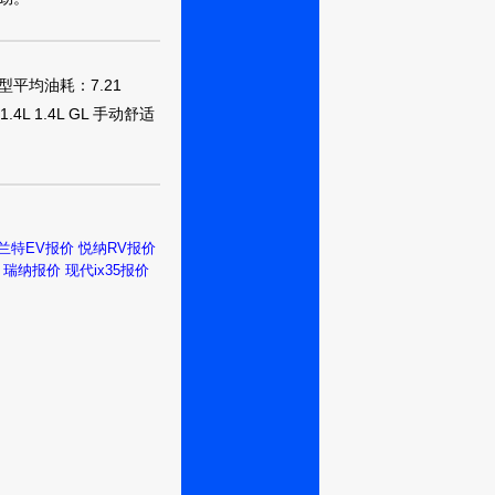
武汉
先型平均油耗：7.21
.4L 1.4L GL 手动舒适
徐州
兰特EV报价
悦纳RV报价
瑞纳报价
现代ix35报价
徐州
徐州