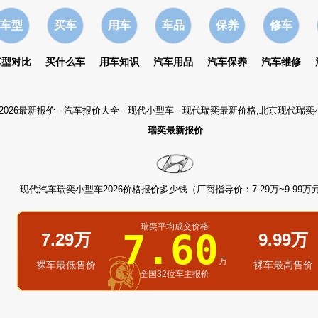
车型
买车
用车
车品
保养
修车
车型对比
买什么车
用车知识
汽车用品
汽车保养
汽车维修
2026最新报价
-
汽车报价大全
-
现代小型车
- 现代瑞奕最新价格,北京现代瑞
瑞奕最新报价
现代汽车瑞奕小型车2026价格报价多少钱（厂商指导价：7.29万~9.99万
瑞奕平均成交价格
7.60
7.29万
9.99万
万
裸车最低售价
裸车最高售价
全国32位车主报价