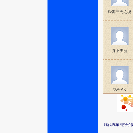
轻舞三无之境
并不美丽
钙丐AK
现代汽车网报价
笑我连爱