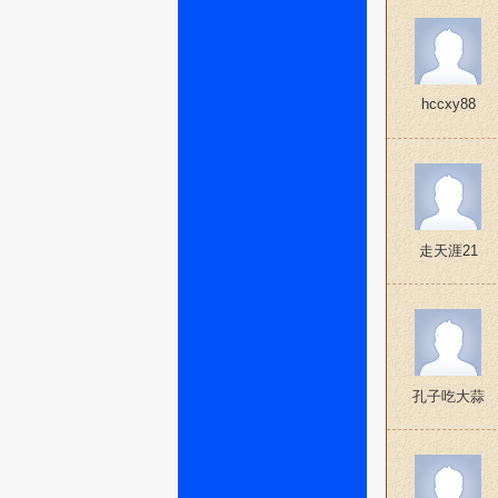
hccxy88
走天涯21
孔子吃大蒜