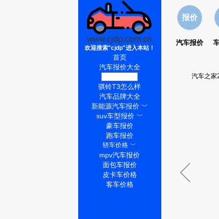
报价
汽车报价
欢迎搜索"cjdp"进入本站！
首页
汽车报价大全
汽车之家2
骐铃T3价格
骐铃T3怎么样
汽车品牌大全
新能源汽车报价
﹀
suv车型报价
﹀
豪车报价
跑车报价
轿车价格
﹀
mpv汽车报价
面包车报价
皮卡车价格
客车价格