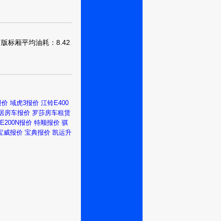
创富版标厢平均油耗：8.42
报价
域虎3报价
江铃E400
居房车报价
罗莎房车租赁
E200N报价
特顺报价
骐
宝威报价
宝典报价
凯运升