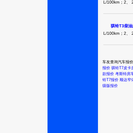
L/100km；2、
骐铃T3柴
L/100km；2、
车友查询汽车报
报价
骐铃T7皮卡
款报价
考斯特房
铃T7报价
顺达窄
级版报价