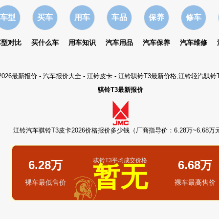
车型
买车
用车
车品
保养
修车
车型对比
买什么车
用车知识
汽车用品
汽车保养
汽车维修
026最新报价
-
汽车报价大全
-
江铃皮卡
- 江铃骐铃T3最新价格,江铃轻汽骐铃
骐铃T3最新报价
江铃汽车骐铃T3皮卡2026价格报价多少钱（厂商指导价：6.28万~6.68万
骐铃T3平均成交价格
6.28万
6.68万
暂无
裸车最低售价
裸车最高售价