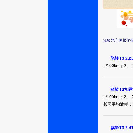
江铃汽车网报价
骐铃T3 2
L/100km；2、
骐铃T3实
L/100km；2、 
长厢平均油耗：10.
骐铃T3 2