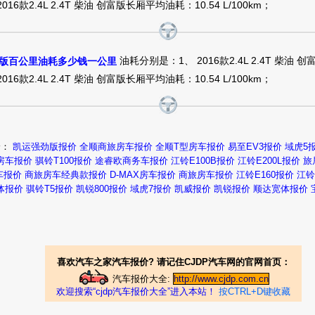
 2016款2.4L 2.4T 柴油 创富版长厢平均油耗：10.54 L/100km；
油耗分别是：1、 2016款2.4L 2.4T 柴油 
油版百公里油耗多少钱一公里
 2016款2.4L 2.4T 柴油 创富版长厢平均油耗：10.54 L/100km；
价：
凯运强劲版报价
全顺商旅房车报价
全顺T型房车报价
易至EV3报价
域虎5
房车报价
骐铃T100报价
途睿欧商务车报价
江铃E100B报价
江铃E200L报价
旅
车报价
商旅房车经典款报价
D-MAX房车报价
商旅房车报价
江铃E160报价
江铃
体报价
骐铃T5报价
凯锐800报价
域虎7报价
凯威报价
凯锐报价
顺达宽体报价
喜欢汽车之家汽车报价? 请记住CJDP汽车网的官网首页：
汽车报价大全:
http://www.cjdp.com.cn
欢迎搜索“cjdp汽车报价大全”进入本站！
按CTRL+D键收藏