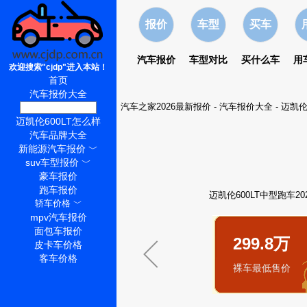
报价
车型
买车
汽车报价
车型对比
买什么车
用
欢迎搜索"cjdp"进入本站！
首页
汽车报价大全
汽车之家2026最新报价
-
汽车报价大全
-
迈凯伦
迈凯伦600LT价格
迈凯伦600LT怎么样
汽车品牌大全
新能源汽车报价
﹀
suv车型报价
﹀
豪车报价
跑车报价
迈凯伦600LT中型跑车2
轿车价格
﹀
mpv汽车报价
面包车报价
299.8万
皮卡车价格
客车价格
裸车最低售价