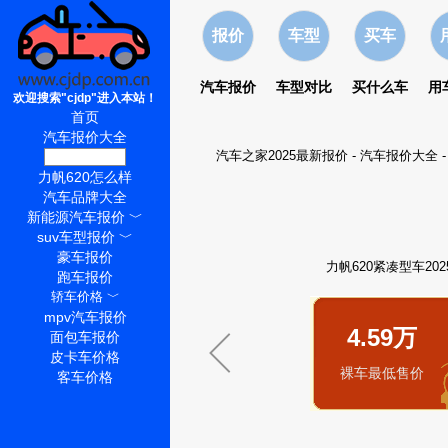
报价
车型
买车
汽车报价
车型对比
买什么车
用
欢迎搜索"cjdp"进入本站！
首页
汽车报价大全
汽车之家2025最新报价
-
汽车报价大全
力帆620价格
力帆620怎么样
汽车品牌大全
新能源汽车报价
﹀
suv车型报价
﹀
豪车报价
力帆620紧凑型车20
跑车报价
轿车价格
﹀
mpv汽车报价
4.59万
面包车报价
皮卡车价格
裸车最低售价
客车价格