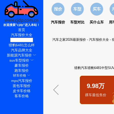
报价
车型
买车
汽车报价
车型对比
买什么车
用
欢迎搜索"cjdp"进入本站！
首页
汽车报价大全
汽车之家2026最新报价
-
汽车报价大全
-
猎豹6481价格
猎豹6481怎么样
汽车品牌大全
新能源汽车报价
﹀
suv车型报价
﹀
豪车报价
猎豹汽车猎豹6481中型SUV
跑车报价
轿车价格
﹀
mpv汽车报价
9.98万
面包车报价
皮卡车价格
裸车最低售价
客车价格