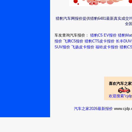
猎豹汽车网报价提供猎豹6481最新真实成交
全国
车友查询汽车报价：
猎豹C5 EV报价
猎豹Mat
报价
飞腾C5报价
猎豹CT5皮卡报价
长丰DU
SUV报价
飞扬皮卡报价
福铃皮卡报价
猎豹C
喜欢汽车之家
欢迎搜索“cj
汽车之家2026最新报价
www.cj