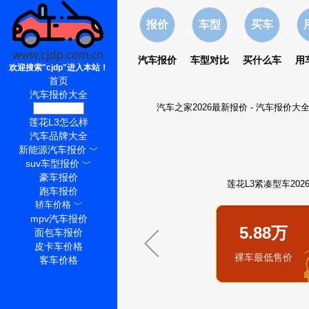
报价
车型
买车
汽车报价
车型对比
买什么车
用
欢迎搜索"cjdp"进入本站！
首页
汽车报价大全
汽车之家2026最新报价
-
汽车报价大
莲花L3价格
莲花L3怎么样
汽车品牌大全
新能源汽车报价
﹀
suv车型报价
﹀
豪车报价
莲花L3紧凑型车202
跑车报价
轿车价格
﹀
mpv汽车报价
5.88万
面包车报价
皮卡车价格
裸车最低售价
客车价格