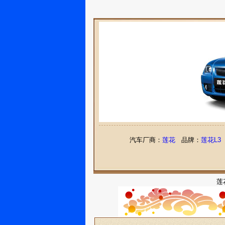
汽车厂商：
莲花
品牌：
莲花L3
莲