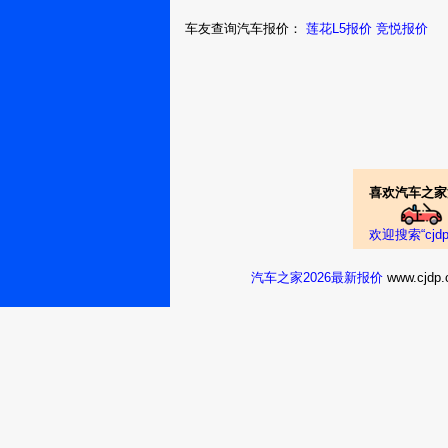
车友查询汽车报价：
莲花L5报价
竞悦报价
莲花L32013款 两厢
8.4万
裸车提车价：
元
购车时间：
2014年4月
刘跃平09
莲花L32013款 三
喜欢汽车之家
6.4万
裸车提车价：
元
购车时间：
2014年4月
欢迎搜索“cj
M骑着蜗牛狂
飙
汽车之家2026最新报价
www.cj
莲花L32013款 两
6.68万
裸车提车价：
购车时间：
2014年2月
吴宝贝
莲花L32013款 两