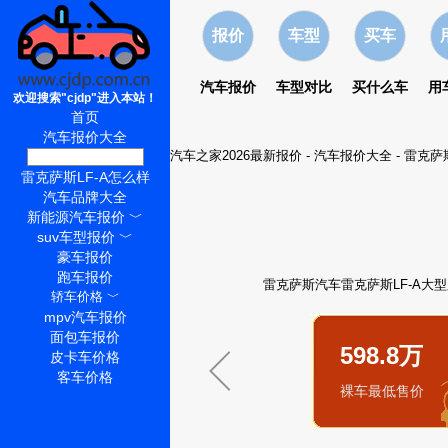
报价
车型
买车
汽车报价
车型对比
买什么车
用
欢迎搜索"cjdp"进入本站！
首页
汽车报价大全
汽车之家2026最新报价
-
汽车报价大全
-
雷克萨
雷克萨斯LF-A价格
雷克萨斯LF-A怎么样
汽车品牌大全
新能源汽车报价
﹀
suv车型报价
﹀
豪车报价
跑车报价
雷克萨斯汽车雷克萨斯LF-A大型跑
轿车价格
﹀
mpv汽车报价
面包车报价
598.8万
皮卡车价格
客车价格
裸车最低售价