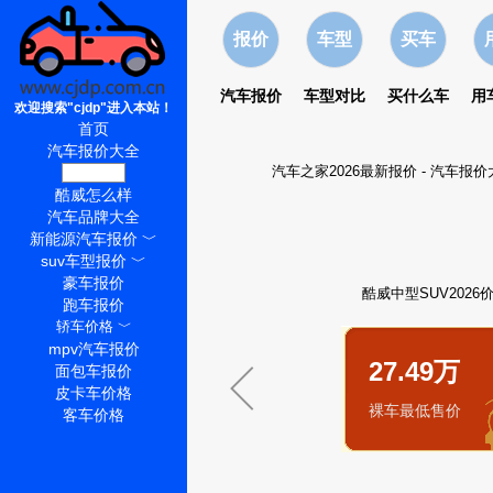
报价
车型
买车
汽车报价
车型对比
买什么车
用
欢迎搜索"cjdp"进入本站！
首页
汽车报价大全
汽车之家2026最新报价
-
汽车报价
酷威价格
酷威怎么样
汽车品牌大全
新能源汽车报价
﹀
suv车型报价
﹀
豪车报价
酷威中型SUV2026
跑车报价
轿车价格
﹀
mpv汽车报价
27.49万
面包车报价
皮卡车价格
裸车最低售价
客车价格