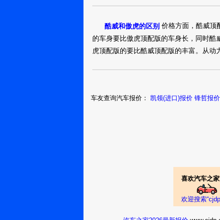
25.5万
裸车提车价：
购车时间：
2015年6月
价格方面，酷威顶
酷威和傲虎的区别
玫瑰香旳誘惑
的车身要比傲虎顶配版的车身长，同时酷
2414
虎顶配版的要比酷威顶配版的丰富。从动
酷威2013款 2.4
26万
裸车提车价：
元
购车时间：
2015年6月
狂拽酷帅好伦
车友查询汽车报价：
凯领(进口)报价
锋哲报价
型
酷威2013款 2.4
26万
裸车提车价：
元
购车时间：
2015年5月
幻雪青瑶
喜欢汽车之家
酷威2013款 2.4
欢迎搜索“cj
27.8万
裸车提车价：
购车时间：
2015年5月