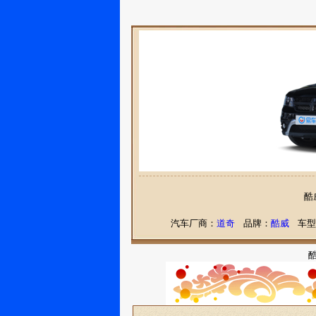
酷
汽车厂商：
道奇
品牌：
酷威
车型