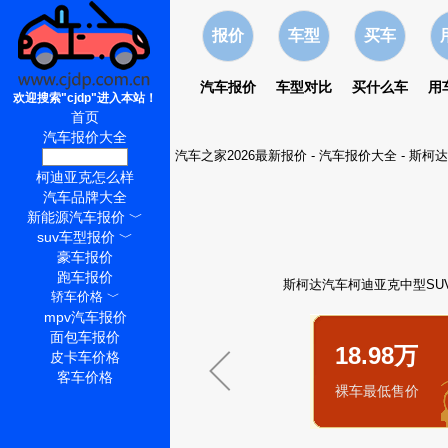
报价
车型
买车
汽车报价
车型对比
买什么车
用
欢迎搜索"cjdp"进入本站！
首页
汽车报价大全
汽车之家2026最新报价
-
汽车报价大全
-
斯柯达
柯迪亚克价格
柯迪亚克怎么样
汽车品牌大全
新能源汽车报价
﹀
suv车型报价
﹀
豪车报价
跑车报价
斯柯达汽车柯迪亚克中型SUV2
轿车价格
﹀
mpv汽车报价
面包车报价
18.98万
皮卡车价格
客车价格
裸车最低售价