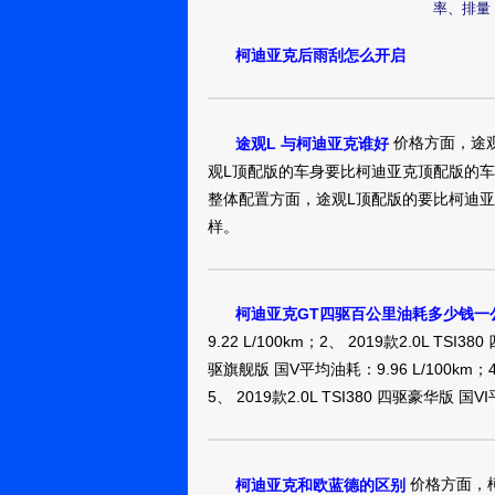
天天真
率、排量
柯迪亚克后雨刮怎么开启
柯迪亚克2019款 T
20.99万
裸车提车价：
购车时间：
2019年1月
价格方面，途
途观L 与柯迪亚克谁好
我不想面对
观L顶配版的车身要比柯迪亚克顶配版的
整体配置方面，途观L顶配版的要比柯迪
柯迪亚克2019款 T
样。
22.99万
裸车提车价：
购车时间：
2019年1月
戈壁上的风该
寐钒
柯迪亚克GT四驱百公里油耗多少钱一
9.22 L/100km；2、 2019款2.0L TSI3
柯迪亚克2019款 T
驱旗舰版 国V平均油耗：9.96 L/100km；4、
22.59万
裸车提车价：
5、 2019款2.0L TSI380 四驱豪华版 国V
购车时间：
2019年1月
疯狂小摩托
价格方面，
柯迪亚克和欧蓝德的区别