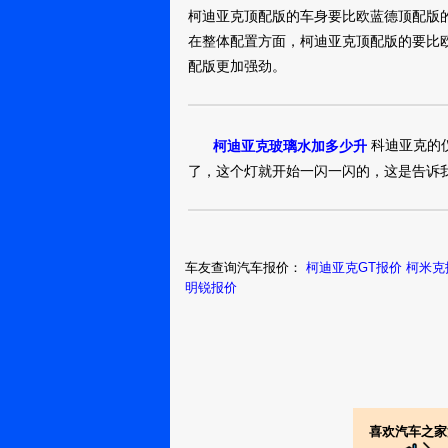
柯迪亚克2019款 T
柯迪亚克顶配版的车身要比欧蓝德顶配版
22.59万
裸车提车价：
在整体配置方面，柯迪亚克顶配版的要比
购车时间：
2019年1月
配版更加强劲。
埘引领潮流
柯迪亚克2019款 T
科迪亚克的
柯迪亚克玻璃水加多少升
18.99万
裸车提车价：
了，这个灯就开始一闪一闪的，这是告诉
购车时间：
2019年1月
赢在寸光
车友查询汽车报价：
柯迪亚克GT报价
柯米克
柯迪亚克2019款 T
明锐报价
22.99万
裸车提车价：
购车时间：
2019年1月
需要安伏的人
柯迪亚克2019款 T
26.99万
裸车提车价：
喜欢汽车之家