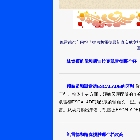
凯雷德汽车网报价提供凯雷德最新真实成交
林肯领航员和凯迪拉克凯雷德哪个好
价
领航员和凯雷德ESCALADE的区别
宜些。整体车身方面，领航员顶配版的车身
凯雷德ESCALADE顶配版的轴距长一些
富。从动力输出来看，凯雷德ESCALAD
凯雷德和路虎揽胜哪个档次高