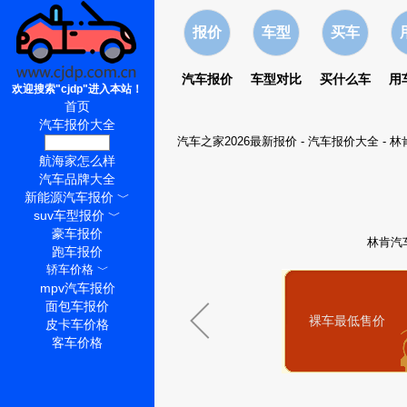
报价
车型
买车
汽车报价
车型对比
买什么车
用
欢迎搜索"cjdp"进入本站！
首页
汽车报价大全
汽车之家2026最新报价
-
汽车报价大全
-
林
航海家价格
航海家怎么样
汽车品牌大全
新能源汽车报价
﹀
suv车型报价
﹀
豪车报价
林肯汽
跑车报价
轿车价格
﹀
mpv汽车报价
面包车报价
裸车最低售价
皮卡车价格
客车价格