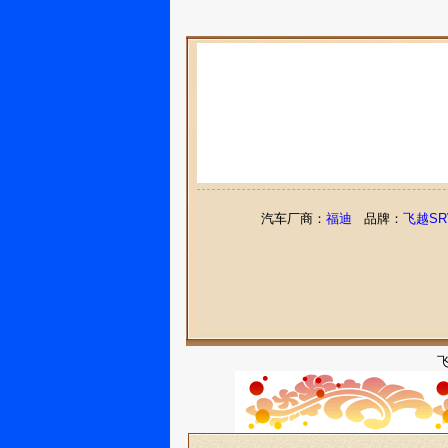
汽车厂商：
福迪
品牌：
飞越SR