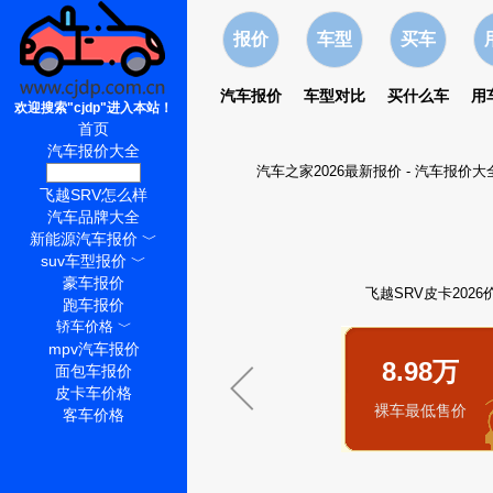
报价
车型
买车
汽车报价
车型对比
买什么车
用
欢迎搜索"cjdp"进入本站！
首页
汽车报价大全
汽车之家2026最新报价
-
汽车报价大
飞越SRV价格
飞越SRV怎么样
汽车品牌大全
新能源汽车报价
﹀
suv车型报价
﹀
豪车报价
飞越SRV皮卡2026
跑车报价
轿车价格
﹀
mpv汽车报价
8.98万
面包车报价
皮卡车价格
裸车最低售价
客车价格