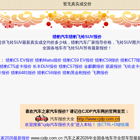
暂无真实成交价
猎豹汽车猎豹飞铃SUV报价
提供飞铃SUV最新真实成交均价多少钱，猎豹汽车厂家指导价格，飞铃SUV图
全国各地车市飞铃SUV所有最新报价！
价：
猎豹C5 EV报价
猎豹Mattu报价
猎豹CS9 EV报价
猎豹CS9报价
猎豹CT7
猎豹CT5皮卡报价
长丰DUV报价
猎豹CS7报价
金麒麟报价
骐菱报价
飞铃皮卡
卡报价
猎豹6481报价
猎豹CS6报价
猎豹黑金刚报价
飞腾报价
喜欢汽车之家汽车报价? 请记住CJDP汽车网的官网首页：
汽车报价大全:
http://www.cjdp.com.cn
欢迎搜索“cjdp汽车报价大全”进入本站！
按CTRL+D键收藏
家2026最新报价
www.cjdp.com.cn 汽车之家2026年全国各地车市全部车