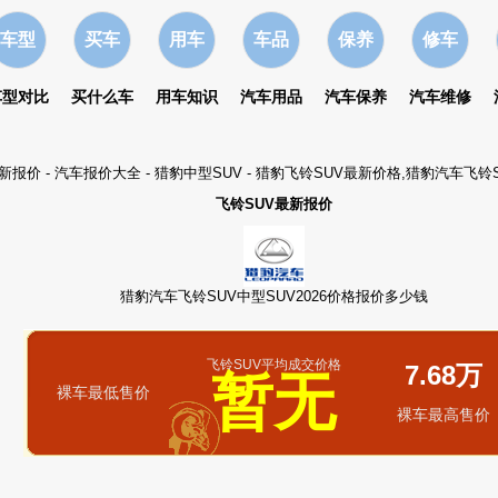
车型
买车
用车
车品
保养
修车
车型对比
买什么车
用车知识
汽车用品
汽车保养
汽车维修
最新报价
-
汽车报价大全
-
猎豹中型SUV
- 猎豹飞铃SUV最新价格,猎豹汽车飞铃
飞铃SUV最新报价
猎豹汽车飞铃SUV中型SUV2026价格报价多少钱
飞铃SUV平均成交价格
7.68万
暂无
裸车最低售价
裸车最高售价