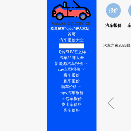
报价
汽车报价
欢迎搜索"cjdp"进入本站！
首页
汽车报价大全
汽车之家2026
飞铃SUV价格
飞铃SUV怎么样
汽车品牌大全
新能源汽车报价
﹀
suv车型报价
﹀
豪车报价
跑车报价
轿车价格
﹀
mpv汽车报价
面包车报价
皮卡车价格
客车价格