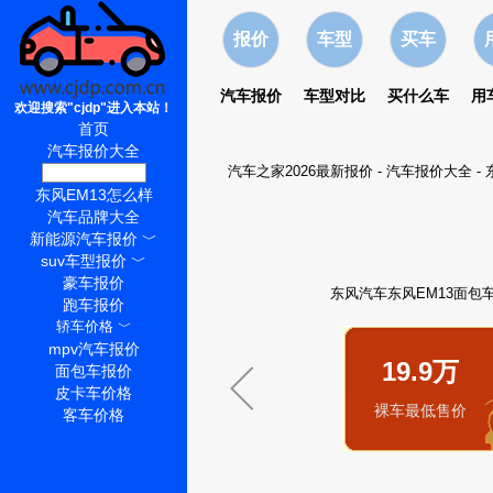
报价
车型
买车
汽车报价
车型对比
买什么车
用
欢迎搜索"cjdp"进入本站！
首页
汽车报价大全
汽车之家2026最新报价
-
汽车报价大全
-
东风EM13价格
东风EM13怎么样
汽车品牌大全
新能源汽车报价
﹀
suv车型报价
﹀
豪车报价
东风汽车东风EM13面包车
跑车报价
轿车价格
﹀
mpv汽车报价
19.9万
面包车报价
皮卡车价格
裸车最低售价
客车价格