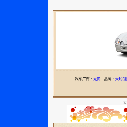
汽车厂商：
光冈
品牌：
大蛇(进
大