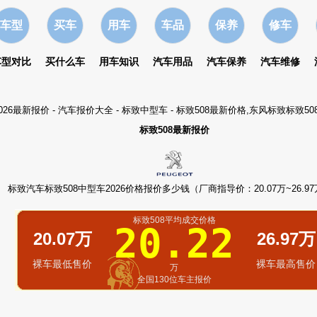
车型
买车
用车
车品
保养
修车
车型对比
买什么车
用车知识
汽车用品
汽车保养
汽车维修
026最新报价
-
汽车报价大全
-
标致中型车
- 标致508最新价格,东风标致标致5
标致508最新报价
标致汽车标致508中型车2026价格报价多少钱（厂商指导价：20.07万~26.9
标致508平均成交价格
20.22
20.07万
26.97万
裸车最低售价
裸车最高售价
万
全国130位车主报价