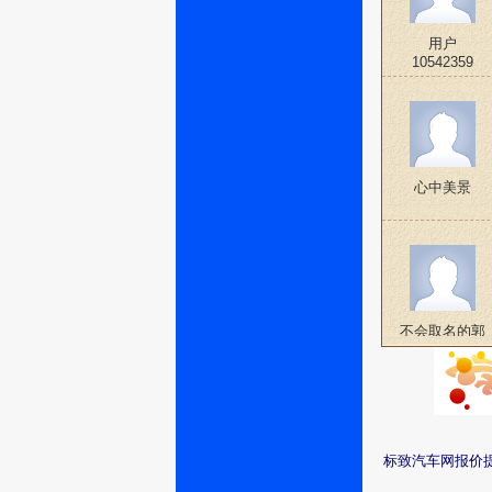
用户
10542359
心中美景
不会取名的郭
凯
标致汽车网报价提
灵珊111f