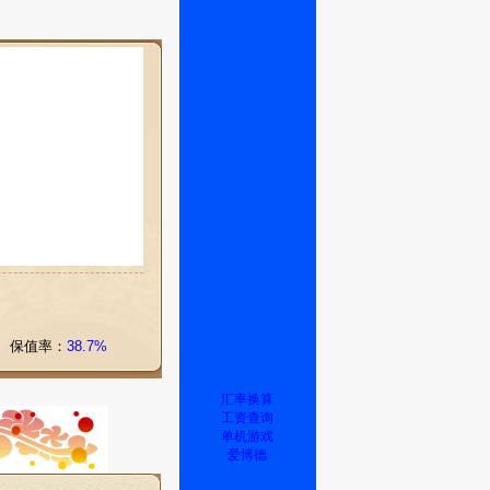
保值率：
38.7%
汇率换算
工资查询
单机游戏
爱博德