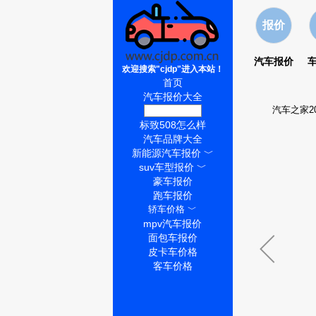
报价
汽车报价
欢迎搜索"cjdp"进入本站！
首页
汽车报价大全
汽车之家2
标致508价格
标致508怎么样
汽车品牌大全
新能源汽车报价
﹀
suv车型报价
﹀
豪车报价
跑车报价
轿车价格
﹀
mpv汽车报价
面包车报价
皮卡车价格
客车价格