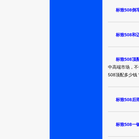
标致508倒
标致508和
不会取名的严
益超
标致508顶
中高端市场，不
508顶配多少钱
魔由心生04
标致508后
我还在y原地
H
标致508