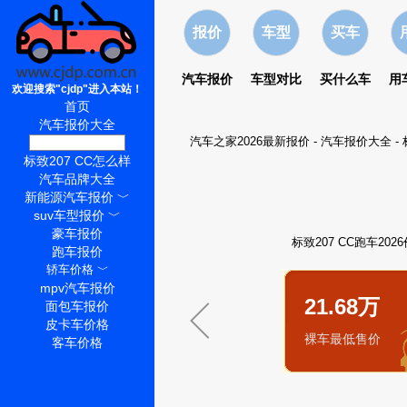
报价
车型
买车
汽车报价
车型对比
买什么车
用
欢迎搜索"cjdp"进入本站！
首页
汽车报价大全
汽车之家2026最新报价
-
汽车报价大全
-
标致207 CC价格
标致207 CC怎么样
汽车品牌大全
新能源汽车报价
﹀
suv车型报价
﹀
豪车报价
标致207 CC跑车20
跑车报价
轿车价格
﹀
mpv汽车报价
21.68万
面包车报价
皮卡车价格
裸车最低售价
客车价格