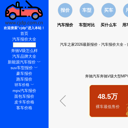
报价
车型
买车
汽车报价
车型对比
买什么车
用
欢迎搜索"cjdp"进入本站！
首页
汽车报价大全
汽车之家2026最新报价
-
汽车报价大全
-
奔驰V级价格
奔驰V级怎么样
汽车品牌大全
新能源汽车报价
﹀
suv车型报价
﹀
豪车报价
奔驰汽车奔驰V级大型MPV
跑车报价
轿车价格
﹀
mpv汽车报价
48.5万
面包车报价
皮卡车价格
裸车最低售价
客车价格