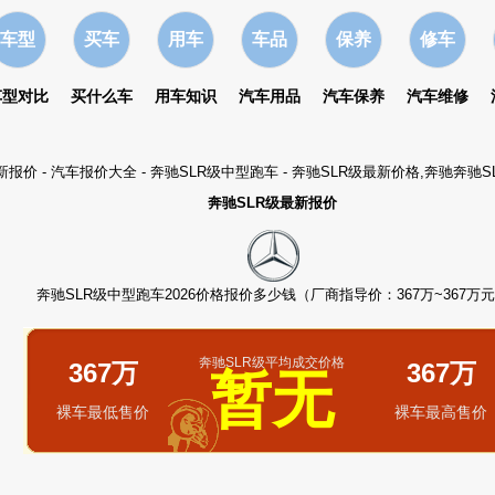
车型
买车
用车
车品
保养
修车
车型对比
买什么车
用车知识
汽车用品
汽车保养
汽车维修
最新报价
-
汽车报价大全
-
奔驰SLR级中型跑车
- 奔驰SLR级最新价格,奔驰奔驰
奔驰SLR级最新报价
奔驰SLR级中型跑车2026价格报价多少钱（厂商指导价：367万~367万
奔驰SLR级平均成交价格
367万
367万
暂无
裸车最低售价
裸车最高售价