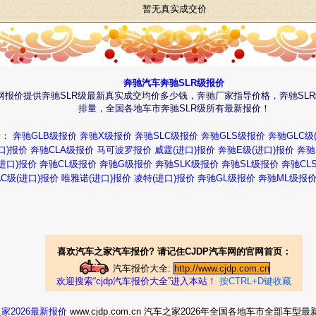
暂无真实成交价
奔驰汽车奔驰SLR级报价
车网报价提供奔驰SLR级最新真实成交均价多少钱，奔驰厂家指导价格，奔驰SL
排量，全国各地车市奔驰SLR级所有最新报价！
价：
奔驰GLB级报价
奔驰X级报价
奔驰SLC级报价
奔驰GLS级报价
奔驰GLC级
口)报价
奔驰CLA级报价
马可波罗报价
威霆(进口)报价
奔驰E级(进口)报价
奔驰
进口)报价
奔驰CL级报价
奔驰G级报价
奔驰SLK级报价
奔驰SL级报价
奔驰CL
C级(进口)报价
唯雅诺(进口)报价
凌特(进口)报价
奔驰GL级报价
奔驰ML级报
喜欢汽车之家汽车报价? 请记住CJDP汽车网的官网首页：
汽车报价大全:
http://www.cjdp.com.cn
欢迎搜索“cjdp汽车报价大全”进入本站！
按CTRL+D键收藏
家2026最新报价
www.cjdp.com.cn 汽车之家2026年全国各地车市全部车