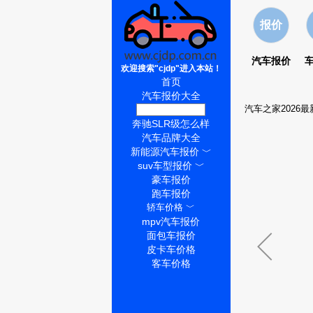
报价
汽车报价
欢迎搜索"cjdp"进入本站！
首页
汽车报价大全
汽车之家2026
奔驰SLR级价格
奔驰SLR级怎么样
汽车品牌大全
新能源汽车报价
﹀
suv车型报价
﹀
豪车报价
跑车报价
轿车价格
﹀
mpv汽车报价
面包车报价
皮卡车价格
客车价格