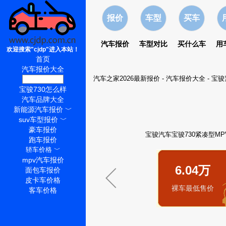
报价
车型
买车
汽车报价
车型对比
买什么车
用
欢迎搜索"cjdp"进入本站！
首页
汽车报价大全
汽车之家2026最新报价
-
汽车报价大全
-
宝骏
宝骏730价格
宝骏730怎么样
汽车品牌大全
新能源汽车报价
﹀
suv车型报价
﹀
豪车报价
宝骏汽车宝骏730紧凑型MPV
跑车报价
轿车价格
﹀
mpv汽车报价
6.04万
面包车报价
皮卡车价格
裸车最低售价
客车价格