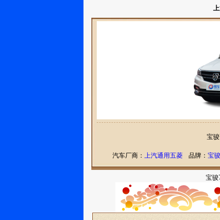
上
宝骏
汽车厂商：
上汽通用五菱
品牌：
宝
宝骏