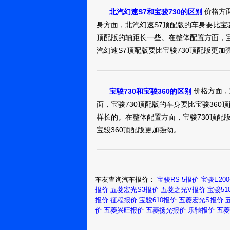
9.98万
裸车提车价：
价格方面
北汽幻速S7和宝骏730的区别
购车时间：
2018年3月
身方面，北汽幻速S7顶配版的车身要比宝骏
浙东
顶配版的轴距长一些。在整体配置方面，宝
汽幻速S7顶配版要比宝骏730顶配版更加
宝骏7302017款 1
9.68万
裸车提车价：
购车时间：
2018年2月
价格方面，
宝骏730和宝骏360的区别
YCAPP180315ZSVK5
面，宝骏730顶配版的车身要比宝骏360
样长的。在整体配置方面，宝骏730顶配版
宝骏7302017款 1
宝骏360顶配版更加强劲。
9.05万
裸车提车价：
购车时间：
2018年1月
用户
10668515
车友查询汽车报价：
宝骏RS-5报价
宝骏E20
报价
五菱宏光S3报价
五菱之光V报价
宝骏51
宝骏7302017款 1
报价
征程报价
宝骏610报价
五菱宏光S报价
价
五菱兴旺报价
五菱扬光报价
乐驰报价
五菱
9.56万
裸车提车价：
购车时间：
2018年1月