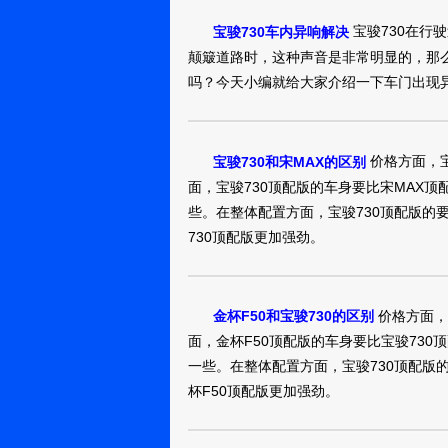
宝骏730在行
宝骏730车内异响解决
宝骏7302016款 1
颠簸道路时，这种声音是非常明显的，那
6.08万
裸车提车价：
吗？今天小编就给大家介绍一下车门出现
购车时间：
2018年3月
修正药业王立
春
价格方面，宝
宝骏730和宋MAX的区别
宝骏7302017款 1
面，宝骏730顶配版的车身要比宋MAX顶
10.88万
裸车提车价：
些。在整体配置方面，宝骏730顶配版的
购车时间：
2018年3月
730顶配版更加强劲。
霸天虎i193fa
宝骏7302016款 1
价格方面，
金杯F50和宝骏730的区别
6.98万
裸车提车价：
面，金杯F50顶配版的车身要比宝骏730
购车时间：
2018年3月
一些。在整体配置方面，宝骏730顶配版
匿名用户
杯F50顶配版更加强劲。
宝骏7302017款 1