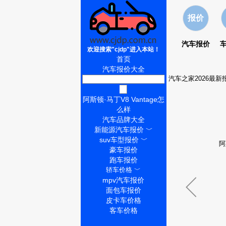
报价
汽车报价
欢迎搜索"cjdp"进入本站！
首页
汽车报价大全
汽车之家2026最新
阿斯顿·马丁V8 Vantage价
格
阿斯顿·马丁V8 Vantage怎
么样
汽车品牌大全
新能源汽车报价
﹀
suv车型报价
﹀
阿
豪车报价
跑车报价
轿车价格
﹀
mpv汽车报价
面包车报价
皮卡车价格
客车价格