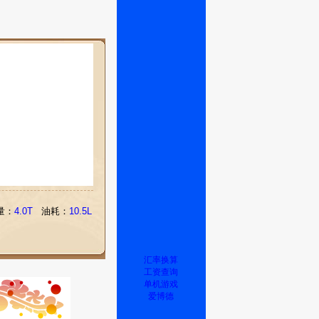
量：
4.0T
油耗：
10.5L
汇率换算
工资查询
单机游戏
爱博德