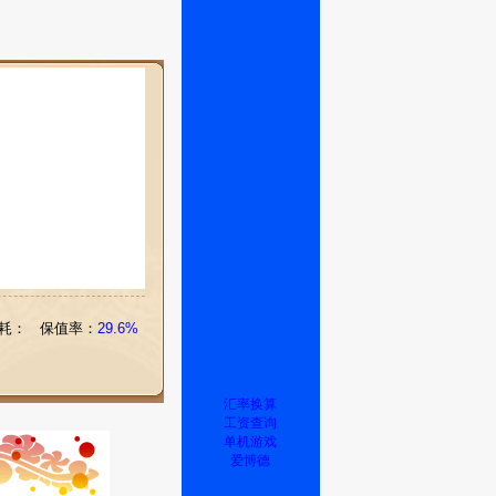
耗：
保值率：
29.6%
汇率换算
工资查询
单机游戏
爱博德