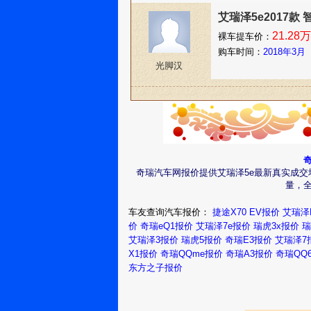
艾瑞泽5e2017款
21.28万
裸车提车价：
购车时间：
2018年3月
光脚汉
奇瑞汽车网报价提供艾瑞泽5e最新真实成交
量，
车友查询汽车报价：
捷途X70 EV报价
艾瑞泽
价
奇瑞eQ1报价
艾瑞泽7e报价
瑞虎3x报价
瑞
艾瑞泽3报价
瑞虎5报价
奇瑞E3报价
艾瑞泽7
X1报价
奇瑞QQme报价
奇瑞A3报价
奇瑞QQ
东方之子报价