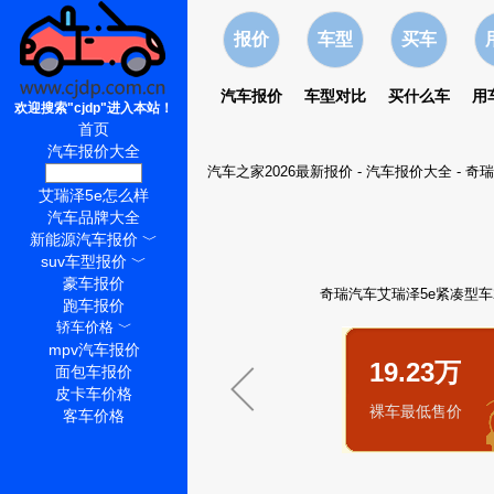
报价
车型
买车
汽车报价
车型对比
买什么车
用
欢迎搜索"cjdp"进入本站！
首页
汽车报价大全
汽车之家2026最新报价
-
汽车报价大全
-
奇瑞
艾瑞泽5e价格
艾瑞泽5e怎么样
汽车品牌大全
新能源汽车报价
﹀
suv车型报价
﹀
豪车报价
奇瑞汽车艾瑞泽5e紧凑型车2
跑车报价
轿车价格
﹀
mpv汽车报价
19.23万
面包车报价
皮卡车价格
裸车最低售价
客车价格