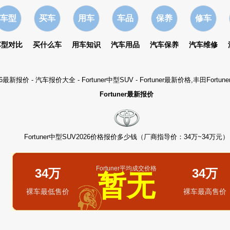
车型
买车
用车
车品
保养
修车
车型对比
买什么车
用车知识
汽车用品
汽车保养
汽车维修
26最新报价
-
汽车报价大全
-
Fortuner中型SUV
- Fortuner最新价格,丰田Fort
Fortuner最新报价
Fortuner中型SUV2026价格报价多少钱（厂商指导价：34万~34万元）
Fortuner平均成交价格
34万
34万
暂无
裸车最低售价
裸车最高售价