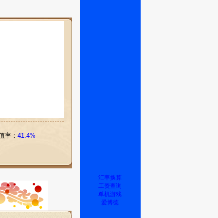
值率：
41.4%
汇率换算
工资查询
单机游戏
爱博德