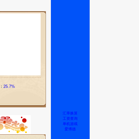
：
25.7%
汇率换算
工资查询
单机游戏
爱博德