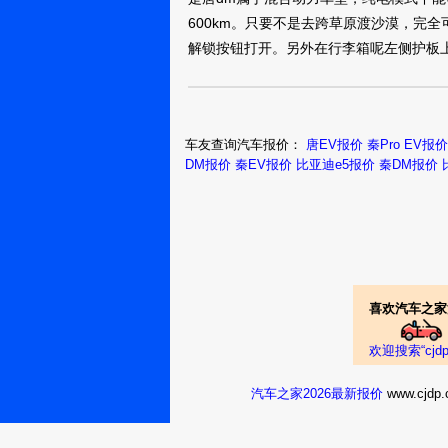
25.99万
裸车提车价：
600km。只要不是去跨草原渡沙漠，完
购车时间：
2018年8月
解锁按钮打开。另外在行李箱呢左侧护板
AAA安庆精安
校泵1826971
唐DM2018款 2.
车友查询汽车报价：
唐EV报价
秦Pro EV报价
25.99万
裸车提车价：
DM报价
秦EV报价
比亚迪e5报价
秦DM报价
购车时间：
2018年8月
用户
10861509
唐DM2018款 2.
25万
裸车提车价：
元
购车时间：
2018年8月
喜欢汽车之家
小哥哥丶5119
欢迎搜索“cj
唐DM2018款 2.
汽车之家2026最新报价
www.cj
25.99万
裸车提车价：
购车时间：
2018年7月