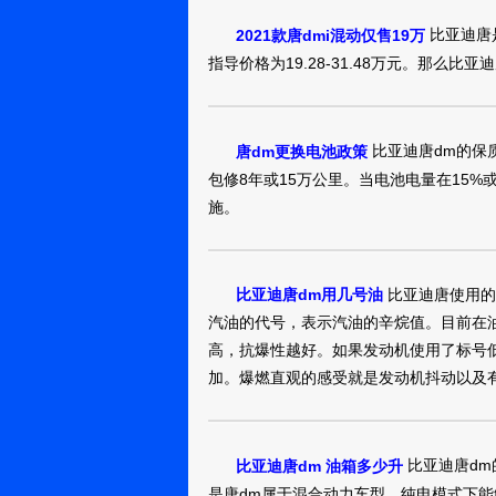
比亚迪唐
2021款唐dmi混动仅售19万
唐DM2018款 2.
指导价格为19.28-31.48万元。那么比
25.99万
裸车提车价：
购车时间：
2018年8月
coclys
比亚迪唐dm的保
唐dm更换电池政策
包修8年或15万公里。当电池电量在15
唐DM2018款 2.
施。
23.99万
裸车提车价：
购车时间：
2018年8月
用户
10542698
比亚迪唐使用的是
比亚迪唐dm用几号油
汽油的代号，表示汽油的辛烷值。目前在油
唐DM2018款 2.
高，抗爆性越好。如果发动机使用了标号
25.99万
裸车提车价：
加。爆燃直观的感受就是发动机抖动以及
购车时间：
2018年8月
雪丽奥
比亚迪唐dm
比亚迪唐dm 油箱多少升
唐DM2018款 2.
是唐dm属于混合动力车型，纯电模式下能