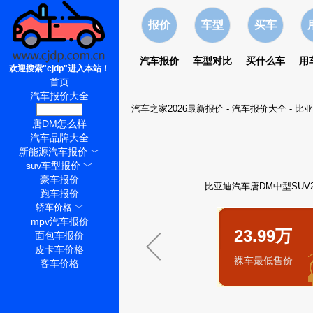
报价
车型
买车
汽车报价
车型对比
买什么车
用
欢迎搜索"cjdp"进入本站！
首页
汽车报价大全
汽车之家2026最新报价
-
汽车报价大全
-
比亚
唐DM价格
唐DM怎么样
汽车品牌大全
新能源汽车报价
﹀
suv车型报价
﹀
豪车报价
比亚迪汽车唐DM中型SUV2
跑车报价
轿车价格
﹀
mpv汽车报价
23.99万
面包车报价
皮卡车价格
裸车最低售价
客车价格