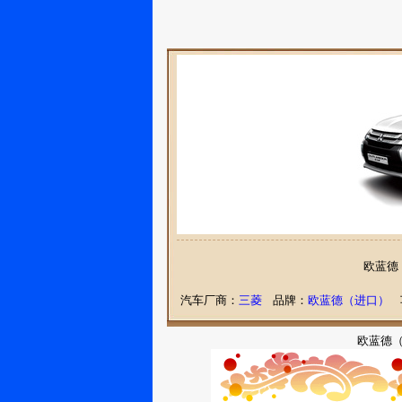
欧蓝德
汽车厂商：
三菱
品牌：
欧蓝德（进口）
欧蓝德（