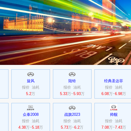
旋风
陆铃
经典圣达菲
报价
油耗
报价
油耗
报价
油耗
5.2
万
5.33
万~
5.93
万
6.08
万~
6.98
万
众泰2008
战旗2023
帅舰
报价
油耗
报价
油耗
报价
油耗
4.38
万~
5.18
万
5.73
万~
6.2
万
7.08
万~
7.43
万