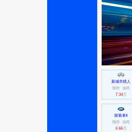
新城市猎人
报价
油耗
7.34
万
探索者Ⅱ
报价
油耗
6.66
万