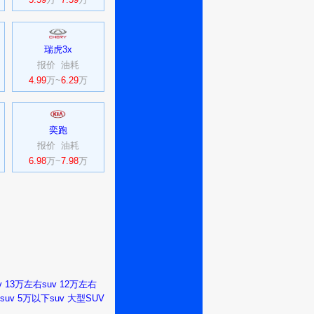
瑞虎3x
报价
油耗
4.99
万~
6.29
万
奕跑
报价
油耗
6.98
万~
7.98
万
v
13万左右suv
12万左右
suv
5万以下suv
大型SUV