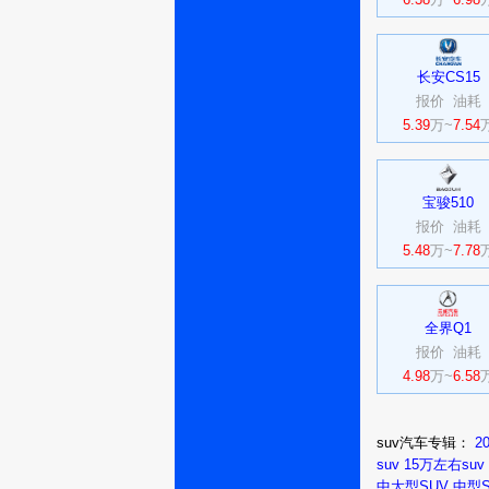
长安CS15
报价
油耗
5.39
万~
7.54
宝骏510
报价
油耗
5.48
万~
7.78
全界Q1
报价
油耗
4.98
万~
6.58
suv汽车专辑：
2
suv
15万左右suv
中大型SUV
中型S