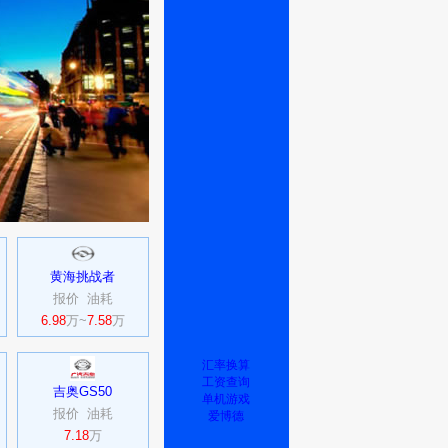
黄海挑战者
报价
油耗
6.98
万~
7.58
万
汇率换算
工资查询
吉奥GS50
单机游戏
报价
油耗
爱博德
7.18
万